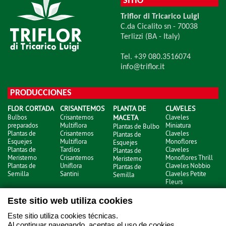
SITIO
Triflor di Tricarico Luigi
C.da Cicalito sn - 70038
Terlizzi (BA - Italy)
Tel. +39 080.3516074
info@triflor.it
PRODUCCIONES
FLOR CORTADA
CRISANTEMOS
PLANTA DE
CLAVELES
Bulbos
Crisantemos
MACETA
Claveles
preparados
Multiflora
Miniatura
Plantas de Bulbo
Plantas de
Crisantemos
Claveles
Plantas de
Esquejes
Multiflora
Monoflores
Esquejes
Plantas de
Tardíos
Claveles
Plantas de
Meristemo
Crisantemos
Monoflores Thrill
Meristemo
Plantas de
Uniflora
Claveles Nobbio
Plantas de
Semilla
Santini
Claveles Petite
Semilla
Fleurs
Este sitio web utiliza cookies
Este sitio utiliza cookies técnicas.
html
- © Copyright 2026
Al continuar navegando, aceptas el uso de cookies.